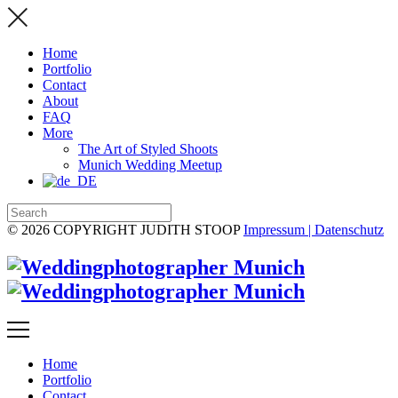
Home
Portfolio
Contact
About
FAQ
More
The Art of Styled Shoots
Munich Wedding Meetup
© 2026 COPYRIGHT JUDITH STOOP
Impressum | Datenschutz
Home
Portfolio
Contact